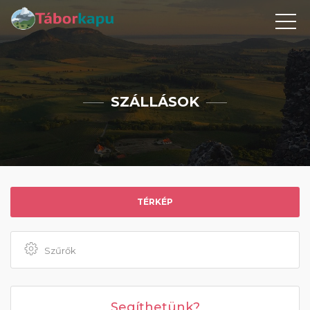
SZÁLLÁSOK
TÉRKÉP
Szűrők
Segíthetünk?