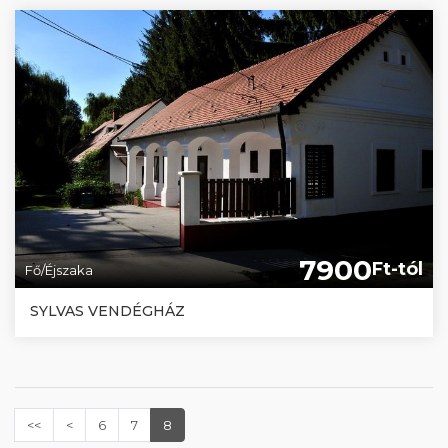
7900
Ft-tól
Fő/Éjszaka
SYLVAS VENDÉGHÁZ
<<
<
6
7
8