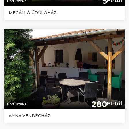
5
Ft-tól
Fő/Éjszaka
MEGÁLLÓ ÜDÜLŐHÁZ
280
Ft-tól
Fő/Éjszaka
ANNA VENDÉGHÁZ