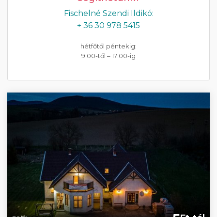
Fischelné Szendi Ildikó:
+ 36 30 978 5415
hétfőtől péntekig:
9:00-től – 17:00-ig