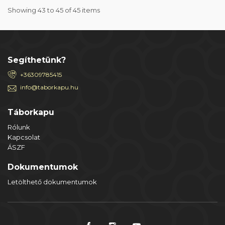
Showing 43 to 45 of 45 items
Segíthetünk?
+36309785415
info@taborkapu.hu
Táborkapu
Rólunk
Kapcsolat
ÁSZF
Dokumentumok
Letölthető dokumentumok