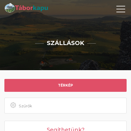
SZÁLLÁSOK
TÉRKÉP
Szűrők
Segíthetünk?