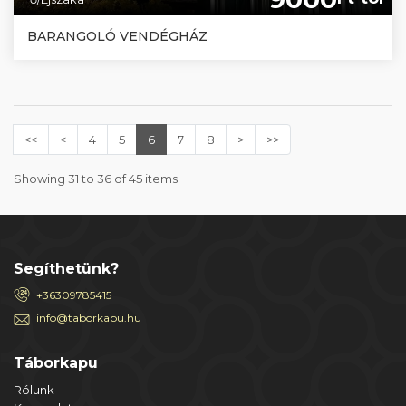
BARANGOLÓ VENDÉGHÁZ
<<
<
4
5
6
7
8
>
>>
Showing 31 to 36 of 45 items
Segíthetünk?
+36309785415
info@taborkapu.hu
Táborkapu
Rólunk