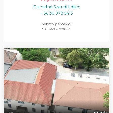
Fischelné Szendi Ildikó:
+ 36 30 978 5415
hétfőtől péntekig:
9:00-től – 17:00-ig