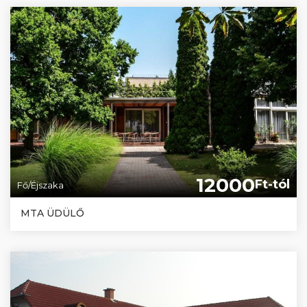
12000
Ft-tól
Fő/Éjszaka
MTA ÜDÜLŐ