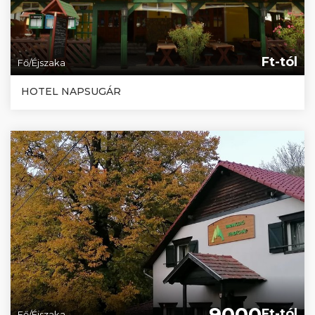
Ft-tól
Fő/Éjszaka
HOTEL NAPSUGÁR
9000
Ft-tól
Fő/Éjszaka