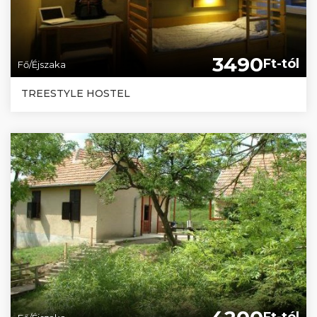
3490
Ft-tól
Fő/Éjszaka
TREESTYLE HOSTEL