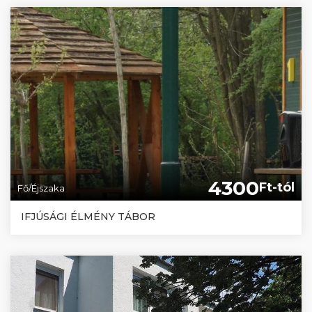
4300
Ft-tól
Fő/Éjszaka
IFJÚSÁGI ÉLMÉNY TÁBOR