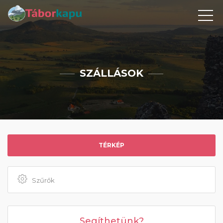
SZÁLLÁSOK
TÉRKÉP
Szűrők
Segíthetünk?