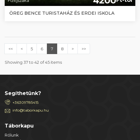
4200
Ft-tól
Fő/Éjszaka
ÖREG BENCE TURISTAHÁZ ÉS ERDEI ISKOLA
<<
<
5
6
7
8
>
>>
Showing 37 to 42 of 45 items
Segíthetünk?
+36309785415
info@taborkapu.hu
Táborkapu
Rólunk