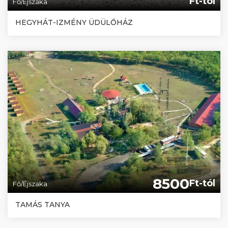
Ft-tól
Fő/Éjszaka
HEGYHÁT-IZMÉNY ÜDÜLŐHÁZ
8500
Ft-tól
Fő/Éjszaka
TAMÁS TANYA