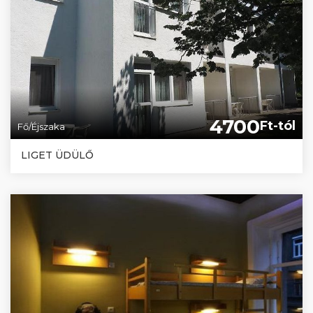
4700
Ft-tól
Fő/Éjszaka
LIGET ÜDÜLŐ