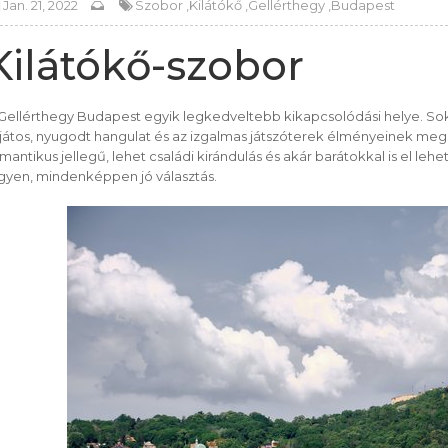
Jan. 21, 2022
Szobor ,
Kilátókő ,
Gellérthegy ,
Budapest
Kilátókő-szobor
Gellérthegy Budapest egyik legkedveltebb kikapcsolódási helye. Sokan
játos, nyugodt hangulat és az izgalmas játszóterek élményeinek megsz
mantikus jellegű, lehet családi kirándulás és akár barátokkal is el lehe
gyen, mindenképpen jó választás.