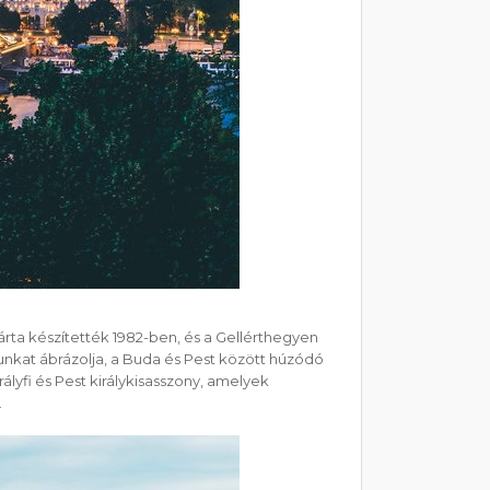
rta készítették 1982-ben, és a Gellérthegyen
osunkat ábrázolja, a Buda és Pest között húzódó
ályfi és Pest királykisasszony, amelyek
.