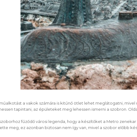
műalkotást a vakok számára is kitűnő ötlet lehet meglátogatni, mivel ú
hessen tapintani, az épületeket meg lehessen ismerni a szobron. Oldalán
szoborhoz fűződő városi legenda, hogy a készítőket a Metro zenekar 
lette meg, ez azonban biztosan nem így van, mivel a szobor előbb készü