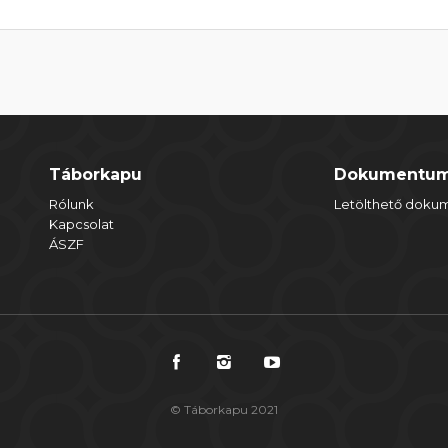
Táborkapu
Dokumentu
Rólunk
Letölthető dok
Kapcsolat
ÁSZF
© Táborkapu 2021