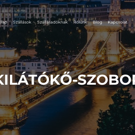
őlap
Szállások
Szállásadóknak
Rólunk
Blog
Kapcsolat
KILÁTÓKŐ-SZOBO