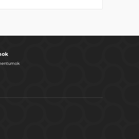
mok
umentumok