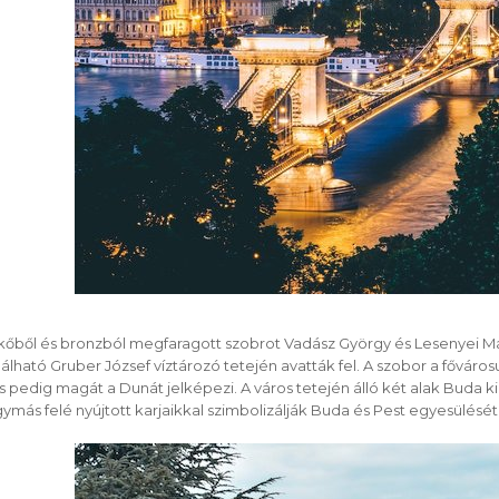
kőből és bronzból megfaragott szobrot Vadász György és Lesenyei Má
lálható Gruber József víztározó tetején avatták fel. A szobor a fővár
s pedig magát a Dunát jelképezi. A város tetején álló két alak Buda kir
ymás felé nyújtott karjaikkal szimbolizálják Buda és Pest egyesülését