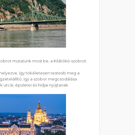
zobrot mutatunk most be, a Kilátókő-szobrot.
elhelyezve, így tökéletesen testesíti meg a
egzetelállító, így a szobor megcsodálása
utcái, épületei és hídjai nyújtanak.