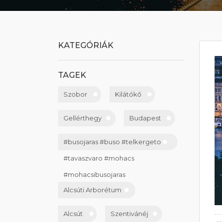
KATEGÓRIÁK
TAGEK
Szobor
Kilátókő
Gellérthegy
Budapest
#busojaras #buso #telkergeto
#tavaszvaro #mohacs
#mohacsibusojaras
Alcsúti Arborétum
Alcsút
Szentivánéj