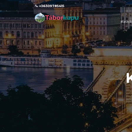
+36309785415
Kezd