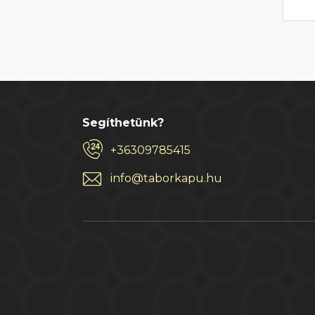
Segíthetünk?
+36309785415
info@taborkapu.hu