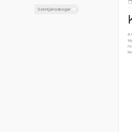
Szentjánosbogár
A 
sa
ro
le