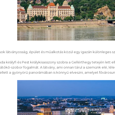
sok látványosság, épület és műalkotás közül egy igazán különleges s
da királyfi és Pest királykisasszony szobra a Gellérthegy tetején lett 
látókő-szobor fogalmát. A látvány, ami onnan tárul a szemünk elé, lél
llett a gyönyörű panorámában is könnyű elveszni, amelyet fővárosunk 