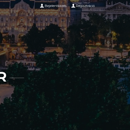
Bejelentkezés
Regisztráció
R