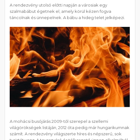
A rendezvény utolsó előtti napján a városiak egy
szalmabábut égetnek el, amely körül kézen fogva
táncolnak és ünnepelnek. A bábu a hideg telet jelképezi.
A mohácsi busójárás 2009-től szerepel a szellemi
világörökségek listáján, 2012 óta pedig már hungarikumnak
számít. A rendezvény világszerte híres és népszerű, sok
turistát vonz. A tavaszváró és télkergető ünnep alkalmából