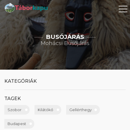
BUSÓJÁRÁS
Mohácsi Busójárás
KATEGÓRIÁK
TAGEK
Szobor
Kilátókő
Gellérthegy
Budapest