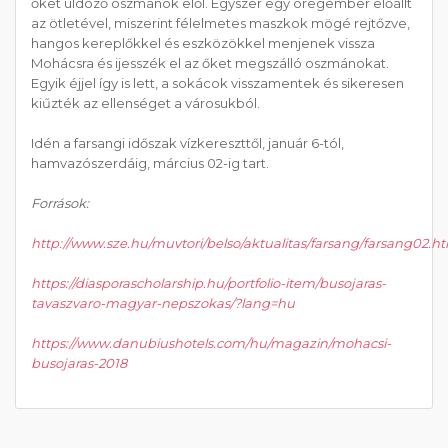
őket üldöző oszmánok elől. Egyszer egy öregember előállt
az ötletével, miszerint félelmetes maszkok mögé rejtőzve,
hangos kereplőkkel és eszközökkel menjenek vissza
Mohácsra és ijesszék el az őket megszálló oszmánokat.
Egyik éjjel így is lett, a sokácok visszamentek és sikeresen
kiűzték az ellenséget a városukból.
Idén a farsangi időszak vízkereszttől, január 6-tól,
hamvazószerdáig, március 02-ig tart.
Források:
http://www.sze.hu/muvtori/belso/aktualitas/farsang/farsang02.h
https://diasporascholarship.hu/portfolio-item/busojaras-
tavaszvaro-magyar-nepszokas/?lang=hu
https://www.danubiushotels.com/hu/magazin/mohacsi-
busojaras-2018