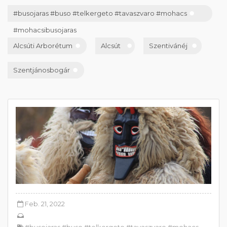
#busojaras #buso #telkergeto #tavaszvaro #mohacs
#mohacsibusojaras
Alcsúti Arborétum
Alcsút
Szentivánéj
Szentjánosbogár
Feb. 21, 2022