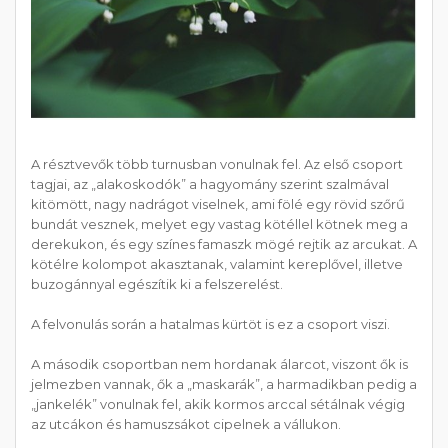
A résztvevők több turnusban vonulnak fel. Az első csoport
tagjai, az „alakoskodók” a hagyomány szerint szalmával
kitömött, nagy nadrágot viselnek, ami fölé egy rövid szőrű
bundát vesznek, melyet egy vastag kötéllel kötnek meg a
derekukon, és egy színes famaszk mögé rejtik az arcukat. A
kötélre kolompot akasztanak, valamint kereplővel, illetve
buzogánnyal egészítik ki a felszerelést.
A felvonulás során a hatalmas kürtöt is ez a csoport viszi.
A második csoportban nem hordanak álarcot, viszont ők is
jelmezben vannak, ők a „maskarák”, a harmadikban pedig a
„jankelék” vonulnak fel, akik kormos arccal sétálnak végig
az utcákon és hamuszsákot cipelnek a vállukon.