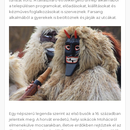
a településen programokat, előadásokat, kiállításokat és
kézműves foglalkozásokat is szerveznek. Farsang
alkalmából a gyerekek is beöltöznek és járják az utcákat.
Egy népszerű legenda szerint az első busók a 16. században
jelentek meg. A horvát eredetű, helyi sokácok Mohácsról
elmenekülve mocsarakban, illetve erdőkben rejtőztek el az