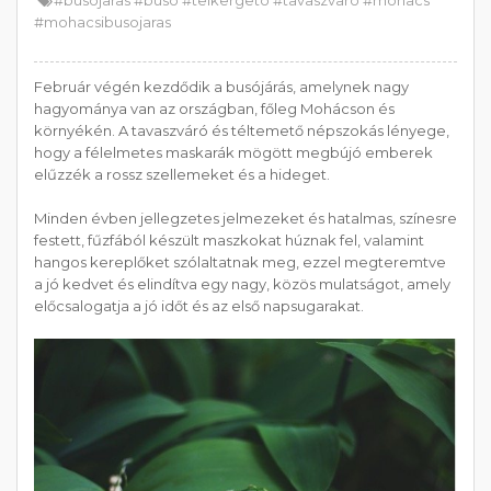
#busojaras #buso #telkergeto #tavaszvaro #mohacs
#mohacsibusojaras
Február végén kezdődik a busójárás, amelynek nagy
hagyománya van az országban, főleg Mohácson és
környékén. A tavaszváró és téltemető népszokás lényege,
hogy a félelmetes maskarák mögött megbújó emberek
elűzzék a rossz szellemeket és a hideget.
Minden évben jellegzetes jelmezeket és hatalmas, színesre
festett, fűzfából készült maszkokat húznak fel, valamint
hangos kereplőket szólaltatnak meg, ezzel megteremtve
a jó kedvet és elindítva egy nagy, közös mulatságot, amely
előcsalogatja a jó időt és az első napsugarakat.