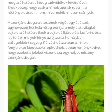
megtalálhatóak a hideg sarkvidékek kivételével.
Érdekesség, hogy csak a hímek tudnak repülni, a
nőstények viszont nem, mivel nekik nincsen szárnyuk.
A szentjánosbogarak testének végét egy átlátszó,
úgynevezett kutikula réteg borítja, amely alatt világító
sejtek találhatóak. Ezek a sejtek állítják elő a luciferint és a
luciferázt, melyek fénye az éjszakai homályban
csillagokként ragyog. Párzási időszakban a hímek
fényjeleket kibocsátva repkednek, abban reménykedve,
hogy ezeket a jeleket viszonozza egy helyes nőstény
szentjánosbogár.