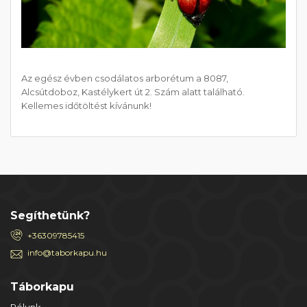
Az egész évben csodálatos arborétum a 8087,
Alcsútdoboz, Kastélykert út 2. Szám alatt található.
Kellemes időtöltést kívánunk!
Segíthetünk?
+36309785415
info@taborkapu.hu
Táborkapu
Rólunk