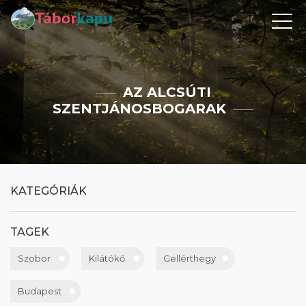
AZ ALCSÚTI
SZENTJÁNOSBOGARAK
KATEGÓRIÁK
TAGEK
Szobor
Kilátókő
Gellérthegy
Budapest