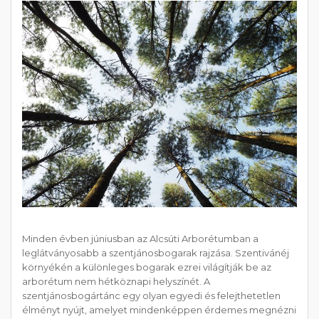
Minden évben júniusban az Alcsúti Arborétumban a
leglátványosabb a szentjánosbogarak rajzása. Szentivánéj
környékén a különleges bogarak ezrei világítják be az
arborétum nem hétköznapi helyszínét. A
szentjánosbogártánc egy olyan egyedi és felejthetetlen
élményt nyújt, amelyet mindenképpen érdemes megnézni