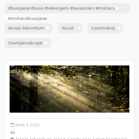
#busojaras #buso #telkergeto #tavaszvaro #mohacs
#mohacsibusojaras
Alcsúti Arborétum
Alcsút
Szentivánéj
Szentjánosbogár
June 3, 2022