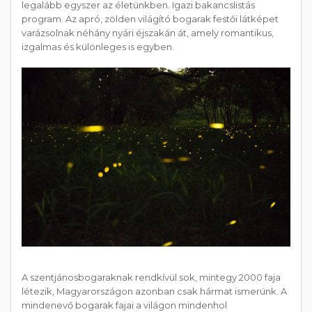
legalább egyszer az életünkben. Igazi bakancslistás
program. Az apró, zölden világító bogarak festői látképet
varázsolnak néhány nyári éjszakán át, amely romantikus,
izgalmas és különleges is egyben.
A szentjánosbogaraknak rendkívül sok, mintegy 2000 faja
létezik, Magyarországon azonban csak hármat ismerünk. A
mindenevő bogarak fajai a világon mindenhol