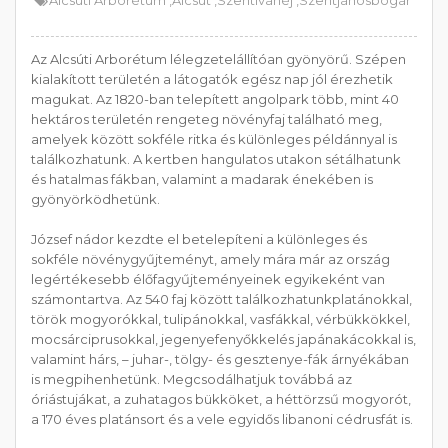
Alcsúti Arborétum ,
Alcsút ,
Szentivánéj ,
Szentjánosbogár
Az Alcsúti Arborétum lélegzetelállítóan gyönyörű. Szépen
kialakított területén a látogatók egész nap jól érezhetik
magukat. Az 1820-ban telepített angolpark több, mint 40
hektáros területén rengeteg növényfaj található meg,
amelyek között sokféle ritka és különleges példánnyal is
találkozhatunk. A kertben hangulatos utakon sétálhatunk
és hatalmas fákban, valamint a madarak énekében is
gyönyörködhetünk.
József nádor kezdte el betelepíteni a különleges és
sokféle növénygyűjteményt, amely mára már az ország
legértékesebb élőfagyűjteményeinek egyikeként van
számontartva. Az 540 faj között találkozhatunkplatánokkal,
török mogyorókkal, tulipánokkal, vasfákkal, vérbükkökkel,
mocsárciprusokkal, jegenyefenyőkkelés japánakácokkal is,
valamint hárs, – juhar-, tölgy- és gesztenye-fák árnyékában
is megpihenhetünk. Megcsodálhatjuk továbbá az
óriástujákat, a zuhatagos bükköket, a héttörzsű mogyorót,
a 170 éves platánsort és a vele egyidős libanoni cédrusfát is.